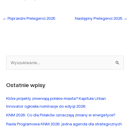
←
Poprzedni Prelegenci 2025
Następny Prelegenci 2025
→
S
z
u
Ostatnie wpisy
k
a
Które projekty zmieniają polskie miasta? Kapituła Urban
j
Innovator ogłosiła nominacje do edycji 2026
d
KNM 2026: Co dla Polaków oznaczają zmiany w energetyce?
l
Rada Programowa KNM 2026: jedna agenda dla strategicznych
a