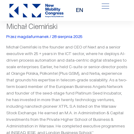
Przejdź
EN
do
treści
Michał Ciemiński
Przez
magdafurmanek
/
28 sierpnia 2025
Michał Ciemiński is the founder and CEO of Next and a senior
executive with 25 + years in the ICT sector, where he deploys AI-
driven process automation and data-centric digital strategies to
scale enterprises. Earlier, he held C-suite or senior-director posts
at Orange Polska, Polkomtel (Plus GSM), and Netia, experience
that grounds his expertise in telecom-grade scalability. As a two-
term board member of the European Business Angels Network
and founder of the seed-stage fund Platinum Seed Incubator,
he has invested in more than twenty technology ventures,
including nanotech pioneer XTPL S.A listed on the Warsaw
Stock Exchange. He earned an M.A. in Administration & Capital
Investments from the Private Higher School of Business &
Administration in Warsaw. He completed executive programmes
at INSEAD, IESE, and London Business School.”