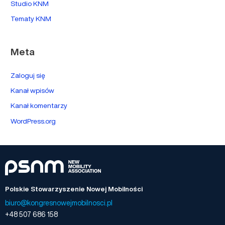
Studio KNM
Tematy KNM
Meta
Zaloguj się
Kanał wpisów
Kanał komentarzy
WordPress.org
Polskie Stowarzyszenie Nowej Mobilności
biuro@kongresnowejmobilnosci.pl
+48 507 686 158