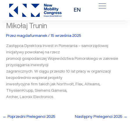
Przejdź
EN
do
treści
Mikołaj Trunin
Przez
magdafurmanek
/
15 września 2025
Zastępca Dyrektora Invest in Pomerania – samorządowej
inicjatywy powołanej na rzecz
promocji gospodarczej Województwa Pomorskiego w zakresie
przyciągania inwestycji
zagranicznych. W ciągu przeszło 10 lat pracy w organizacji
bezpośrednio wspierał projekty
inwestycyjne firm takich jak Northvolt, Flex, Alteams,
ThyssenKrupp, Siemens Gamesa,
Archer, Lacroix Electronics.
←
Poprzedni Prelegenci 2025
Następny Prelegenci 2025
→