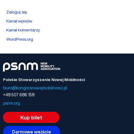
Zaloguj się
Kanał wpisów
Kanał komentarzy
WordPress.org
Polskie Stowarzyszenie Nowej Mobilności
biuro@kongresnowejmobilnosci.pl
+48 507 686 158
psnm.org
Kup bilet
Darmowe wejście