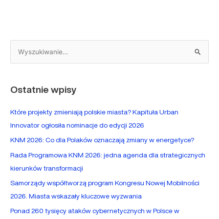
S
z
u
Ostatnie wpisy
k
a
Które projekty zmieniają polskie miasta? Kapituła Urban
j
Innovator ogłosiła nominacje do edycji 2026
d
KNM 2026: Co dla Polaków oznaczają zmiany w energetyce?
l
Rada Programowa KNM 2026: jedna agenda dla strategicznych
a
kierunków transformacji
:
Samorządy współtworzą program Kongresu Nowej Mobilności
2026. Miasta wskazały kluczowe wyzwania
Ponad 260 tysięcy ataków cybernetycznych w Polsce w