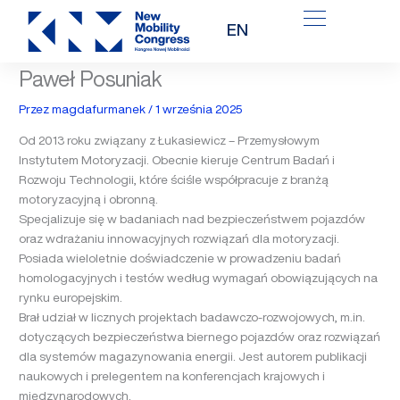
Przejdź
EN
do
treści
Paweł Posuniak
Przez
magdafurmanek
/
1 września 2025
Od 2013 roku związany z Łukasiewicz – Przemysłowym
Instytutem Motoryzacji. Obecnie kieruje Centrum Badań i
Rozwoju Technologii, które ściśle współpracuje z branżą
motoryzacyjną i obronną.
Specjalizuje się w badaniach nad bezpieczeństwem pojazdów
oraz wdrażaniu innowacyjnych rozwiązań dla motoryzacji.
Posiada wieloletnie doświadczenie w prowadzeniu badań
homologacyjnych i testów według wymagań obowiązujących na
rynku europejskim.
Brał udział w licznych projektach badawczo-rozwojowych, m.in.
dotyczących bezpieczeństwa biernego pojazdów oraz rozwiązań
dla systemów magazynowania energii. Jest autorem publikacji
naukowych i prelegentem na konferencjach krajowych i
międzynarodowych.