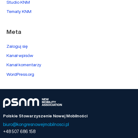
Studio KNM
Tematy KNM
Meta
Zaloguj się
Kanał wpisów
Kanał komentarzy
WordPress.org
Polskie Stowarzyszenie Nowej Mobilności
biuro@kongresnowejmobilnosci.pl
+48 507 686 158