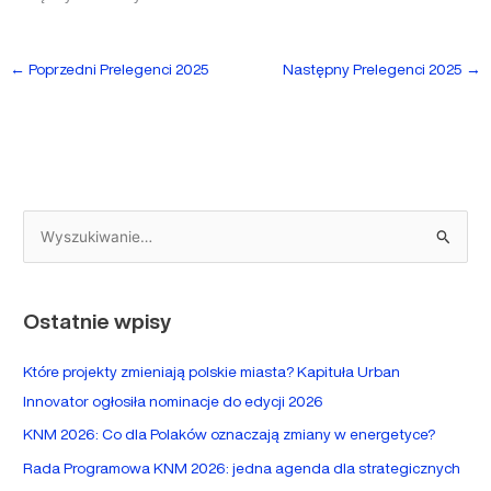
←
Poprzedni Prelegenci 2025
Następny Prelegenci 2025
→
S
z
u
Ostatnie wpisy
k
a
Które projekty zmieniają polskie miasta? Kapituła Urban
j
Innovator ogłosiła nominacje do edycji 2026
d
KNM 2026: Co dla Polaków oznaczają zmiany w energetyce?
l
Rada Programowa KNM 2026: jedna agenda dla strategicznych
a