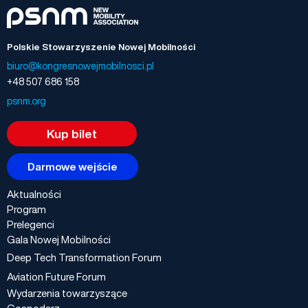
Polskie Stowarzyszenie Nowej Mobilności
biuro@kongresnowejmobilnosci.pl
+48 507 686 158
psnm.org
Kup bilet
Darmowe wejście
Aktualności
Program
Prelegenci
Gala Nowej Mobilności
Deep Tech Transformation Forum
Aviation Future Forum
Wydarzenia towarzyszące
Gospodarz