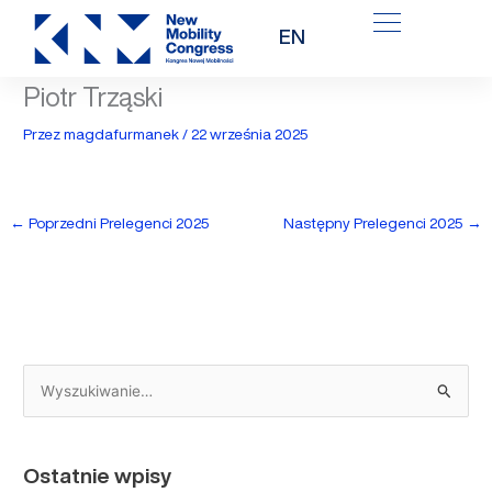
Przejdź
EN
do
treści
Piotr Trząski
Przez
magdafurmanek
/
22 września 2025
←
Poprzedni Prelegenci 2025
Następny Prelegenci 2025
→
S
z
u
Ostatnie wpisy
k