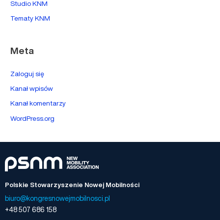
Studio KNM
Tematy KNM
Meta
Zaloguj się
Kanał wpisów
Kanał komentarzy
WordPress.org
Polskie Stowarzyszenie Nowej Mobilności
biuro@kongresnowejmobilnosci.pl
+48 507 686 158