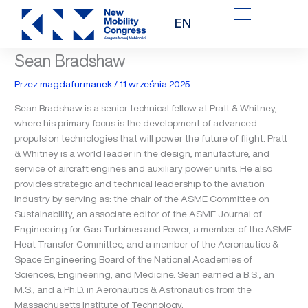
Przejdź
EN
do
treści
Sean Bradshaw
Przez
magdafurmanek
/
11 września 2025
Sean Bradshaw is a senior technical fellow at Pratt & Whitney,
where his primary focus is the development of advanced
propulsion technologies that will power the future of flight. Pratt
& Whitney is a world leader in the design, manufacture, and
service of aircraft engines and auxiliary power units. He also
provides strategic and technical leadership to the aviation
industry by serving as: the chair of the ASME Committee on
Sustainability, an associate editor of the ASME Journal of
Engineering for Gas Turbines and Power, a member of the ASME
Heat Transfer Committee, and a member of the Aeronautics &
Space Engineering Board of the National Academies of
Sciences, Engineering, and Medicine. Sean earned a B.S., an
M.S., and a Ph.D. in Aeronautics & Astronautics from the
Massachusetts Institute of Technology.