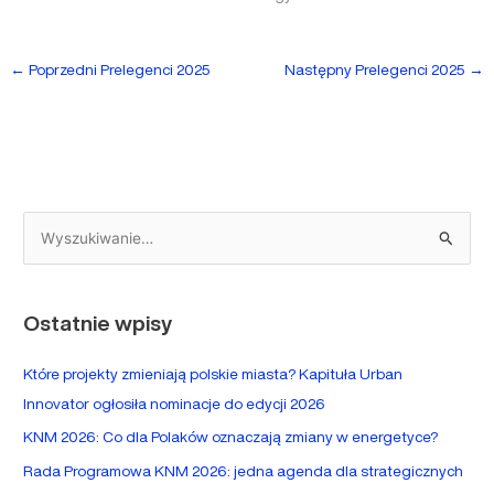
←
Poprzedni Prelegenci 2025
Następny Prelegenci 2025
→
S
z
u
Ostatnie wpisy
k
a
Które projekty zmieniają polskie miasta? Kapituła Urban
j
Innovator ogłosiła nominacje do edycji 2026
d
KNM 2026: Co dla Polaków oznaczają zmiany w energetyce?
l
Rada Programowa KNM 2026: jedna agenda dla strategicznych
a