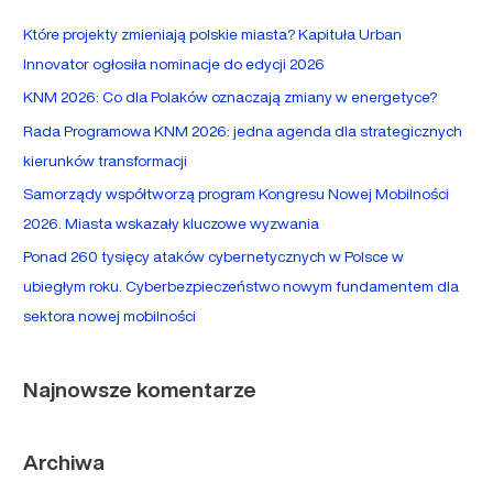
a
Które projekty zmieniają polskie miasta? Kapituła Urban
j
Innovator ogłosiła nominacje do edycji 2026
d
KNM 2026: Co dla Polaków oznaczają zmiany w energetyce?
l
Rada Programowa KNM 2026: jedna agenda dla strategicznych
a
kierunków transformacji
:
Samorządy współtworzą program Kongresu Nowej Mobilności
2026. Miasta wskazały kluczowe wyzwania
Ponad 260 tysięcy ataków cybernetycznych w Polsce w
ubiegłym roku. Cyberbezpieczeństwo nowym fundamentem dla
sektora nowej mobilności
Najnowsze komentarze
Archiwa