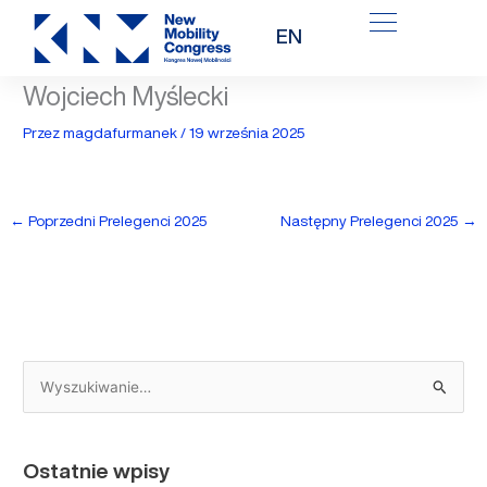
Przejdź
EN
do
treści
Wojciech Myślecki
Przez
magdafurmanek
/
19 września 2025
←
Poprzedni Prelegenci 2025
Następny Prelegenci 2025
→
S
z
u
Ostatnie wpisy
k