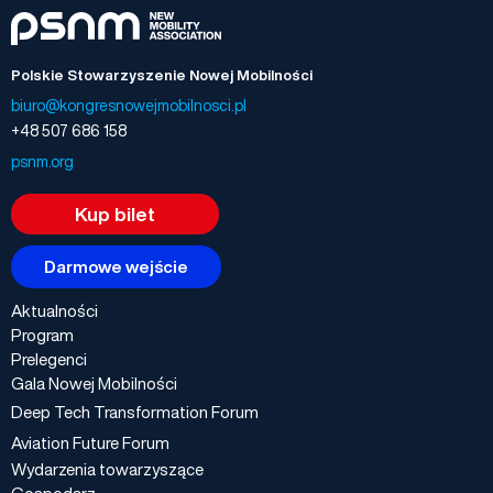
Polskie Stowarzyszenie Nowej Mobilności
biuro@kongresnowejmobilnosci.pl
+48 507 686 158
psnm.org
Kup bilet
Darmowe wejście
Aktualności
Program
Prelegenci
Gala Nowej Mobilności
Deep Tech Transformation Forum
Aviation Future Forum
Wydarzenia towarzyszące
Gospodarz