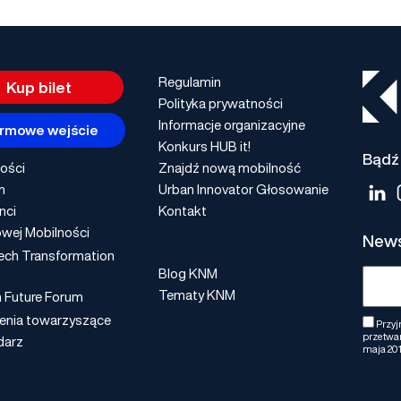
Regulamin
Kup bilet
Polityka prywatności
Informacje organizacyjne
rmowe wejście
Konkurs HUB it!
Bądź 
ości
Znajdź nową mobilność
m
Urban Innovator Głosowanie
nci
Kontakt
wej Mobilności
News
ech Transformation
Blog KNM
Tematy KNM
n Future Forum
enia towarzyszące
Przyj
przetwar
darz
maja 201