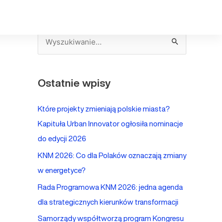
S
z
u
Ostatnie wpisy
k
a
Które projekty zmieniają polskie miasta?
j
Kapituła Urban Innovator ogłosiła nominacje
d
do edycji 2026
l
KNM 2026: Co dla Polaków oznaczają zmiany
a
w energetyce?
:
Rada Programowa KNM 2026: jedna agenda
dla strategicznych kierunków transformacji
Samorządy współtworzą program Kongresu