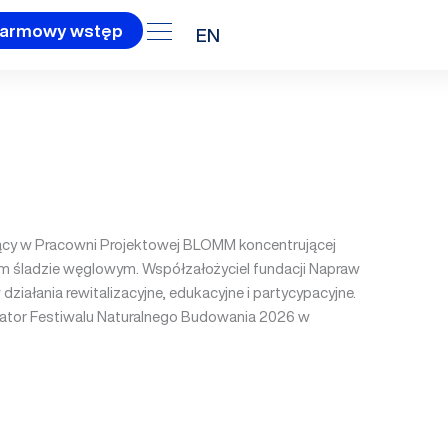
armowy wstęp
EN
zący w Pracowni Projektowej BLOMM koncentrującej
kim śladzie węglowym. Współzałożyciel fundacji Napraw
ziałania rewitalizacyjne, edukacyjne i partycypacyjne.
rator Festiwalu Naturalnego Budowania 2026 w