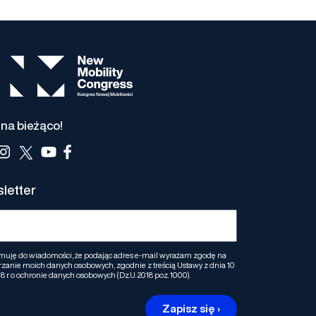
na bieżąco!
letter
muję do wiadomości, że podając adres e-mail wyrażam zgodę na
zanie moich danych osobowych, zgodnie z treścią Ustawy z dnia 10
8 r. o ochronie danych osobowych (Dz.U. 2018 poz. 1000).
Zapisz się ›