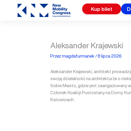
Przejdź
Kup bilet
D
do
treści
Aleksander Krajewski
Przez
magdafurmanek
/
8 lipca 2026
Aleksander Krajewski, architekt prowad
swoją działalność na architekturze o nis
Sobie Miasto, gdzie jest zaangażowany w d
Członek Koalicji Pustostany na Domy. Ku
Katowicach.