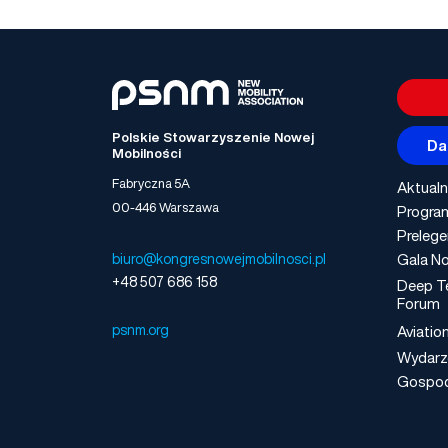
Polskie Stowarzyszenie Nowej
Da
Mobilności
Fabryczna 5A
Aktualn
00-446 Warszawa
Progra
Prelege
Gala No
biuro@kongresnowejmobilnosci.pl
+48 507 686 158
Deep T
Forum
psnm.org
Aviatio
Wydarz
Gospo