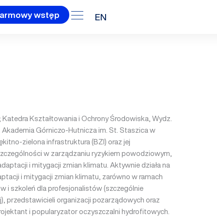
armowy wstęp
EN
H; Katedra Kształtowania i Ochrony Środowiska, Wydz.
a, Akademia Górniczo-Hutnicza im. St. Staszica w
tno-zielona infrastruktura (BZI) oraz jej
zczególności w zarządzaniu ryzykiem powodziowym,
tacji i mitygacji zmian klimatu. Aktywnie działa na
tacji i mitygacji zmian klimatu, zarówno w ramach
ów i szkoleń dla profesjonalistów (szczególnie
, przedstawicieli organizacji pozarządowych oraz
rojektant i popularyzator oczyszczalni hydrofitowych.