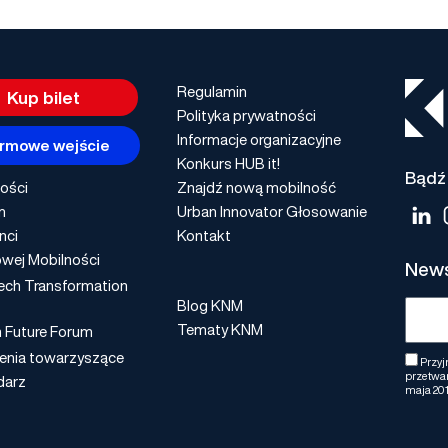
Regulamin
Kup bilet
Polityka prywatności
Informacje organizacyjne
rmowe wejście
Konkurs HUB it!
Bądź 
ości
Znajdź nową mobilność
m
Urban Innovator Głosowanie
nci
Kontakt
wej Mobilności
News
ech Transformation
Blog KNM
Tematy KNM
n Future Forum
enia towarzyszące
Przyj
przetwar
darz
maja 201