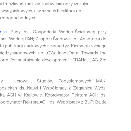
nad możliwościami zastosowania oczyszczalni
wysypiskowych, a w ramach habilitacji do
ch ropopochodnymi.
m.in
. Rady ds. Gospodarki Wodno-Ściekowej przy
darki Wodnej PAN; Zespołu Środowisko i Adaptacja do
tu publikacji naukowych i ekspertyz. Kierownik szeregu
iędzynarodowych, np. „CWetlandsData: Towards the
orm for sustainable development” (ERANet-LAC 3rd
zny i kierownik Studiów Podyplomowych MAK:
odziekan ds. Nauki i Współpracy z Zagranicą Wydz.
wiska AGH w Krakowie; Koordynator Rektora AGH ds.
oordynator Rektora AGH ds. Współpracy z BUP: Baltic