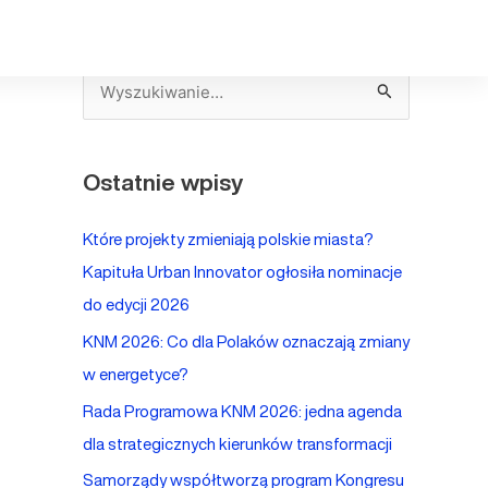
S
z
u
Ostatnie wpisy
k
a
Które projekty zmieniają polskie miasta?
j
Kapituła Urban Innovator ogłosiła nominacje
d
do edycji 2026
l
KNM 2026: Co dla Polaków oznaczają zmiany
a
w energetyce?
:
Rada Programowa KNM 2026: jedna agenda
dla strategicznych kierunków transformacji
Samorządy współtworzą program Kongresu