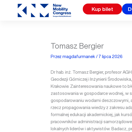
Przejdź
Kup bilet
D
do
treści
Tomasz Bergier
Przez
magdafurmanek
/
7 lipca 2026
Dr hab. inż. Tomasz Bergier, profesor AG
Geodezji Górniczej i Inżynierii Środowisk
Krakowie. Zainteresowania naukowe to błęki
zastosowania w gospodarce wodnej, w s
gospodarowaniu wodami deszczowymi, adap
rzecz propagowania wiedzy z zakresu adap
formalnej edukacji akademickiej, jak kurs
pracowników administracji samorządowej)
lokalnych liderów i aktywistów. Badacz, p