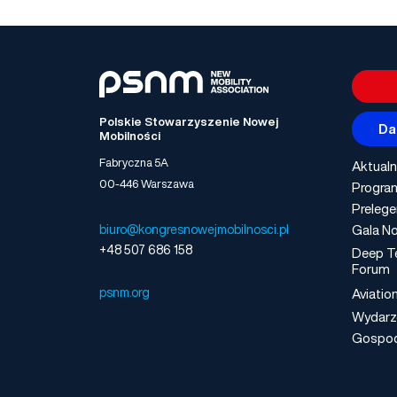
Polskie Stowarzyszenie Nowej
Da
Mobilności
Fabryczna 5A
Aktualn
00-446 Warszawa
Progra
Prelege
Gala No
biuro@kongresnowejmobilnosci.pl
+48 507 686 158
Deep T
Forum
psnm.org
Aviatio
Wydarz
Gospo