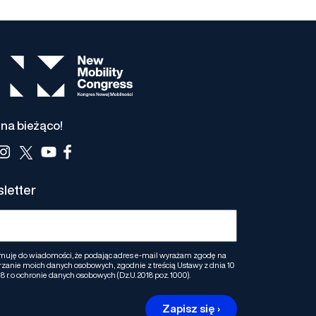
na bieżąco!
letter
muję do wiadomości, że podając adres e-mail wyrażam zgodę na
zanie moich danych osobowych, zgodnie z treścią Ustawy z dnia 10
8 r. o ochronie danych osobowych (Dz.U. 2018 poz. 1000).
Zapisz się ›