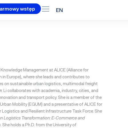
armowy wstęp
EN
 Knowledge Management at ALICE (Alliance for
n in Europe), where she leads and contributes to
es on sustainable urban logistics, multimodal freight
Dr. Li collaborates with academia, industry, cities, and
innovation and transport policy. She is a member of the
rban Mobility (EGUM) and a presentative of ALICE for
Logistics and Resilient Infrastructure Task Force. She
n Logistics Transformation: E-Commerce and
s
. She holds a Ph.D. from the University of