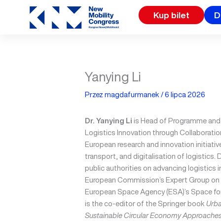
Przejdź
Kup bilet
D
do
treści
Yanying Li
Przez
magdafurmanek
/
6 lipca 2026
Dr. Yanying Li
is Head of Programme and
Logistics Innovation through Collaboratio
European research and innovation initiativ
transport, and digitalisation of logistics. 
public authorities on advancing logistics 
European Commission’s Expert Group on U
European Space Agency (ESA)’s Space for 
is the co-editor of the Springer book
Urba
Sustainable Circular Economy Approache