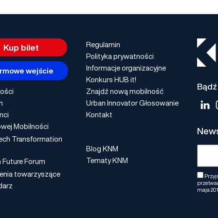
Regulamin
Kup bilet
Polityka prywatności
Informacje organizacyjne
rmowe wejście
Konkurs HUB it!
Bądź 
ości
Znajdź nową mobilność
m
Urban Innovator Głosowanie
nci
Kontakt
wej Mobilności
News
ech Transformation
Blog KNM
Tematy KNM
n Future Forum
enia towarzyszące
Przyj
przetwar
darz
maja 201