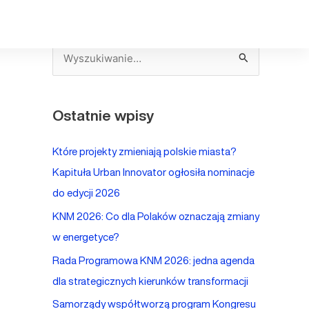
S
z
u
Ostatnie wpisy
k
a
Które projekty zmieniają polskie miasta?
j
Kapituła Urban Innovator ogłosiła nominacje
d
do edycji 2026
l
KNM 2026: Co dla Polaków oznaczają zmiany
a
w energetyce?
:
Rada Programowa KNM 2026: jedna agenda
dla strategicznych kierunków transformacji
Samorządy współtworzą program Kongresu