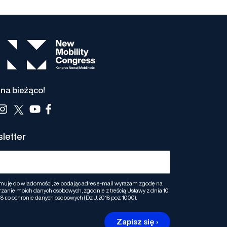
na bieżąco!
letter
muję do wiadomości, że podając adres e-mail wyrażam zgodę na
zanie moich danych osobowych, zgodnie z treścią Ustawy z dnia 10
8 r. o ochronie danych osobowych (Dz.U. 2018 poz. 1000).
Zapisz się ›