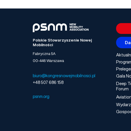
Polskie Stowarzyszenie Nowej
Da
Mobilności
Fabryczna 5A
Aktualn
00-446 Warszawa
Progra
Prelege
Gala No
biuro@kongresnowejmobilnosci.pl
+48 507 686 158
Deep T
Forum
psnm.org
Aviatio
Wydarz
Gospo