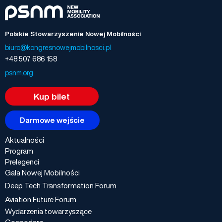
Polskie Stowarzyszenie Nowej Mobilności
biuro@kongresnowejmobilnosci.pl
+48 507 686 158
psnm.org
Kup bilet
Darmowe wejście
Aktualności
Program
Prelegenci
Gala Nowej Mobilności
Deep Tech Transformation Forum
Aviation Future Forum
Wydarzenia towarzyszące
Gospodarz