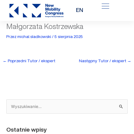
Przejdź
EN
do
treści
Małgorzata Kostrzewska
Przez
michal.sladkowski
/
5 sierpnia 2025
←
Poprzedni Tutor / ekspert
Następny Tutor / ekspert
→
S
z
u
Ostatnie wpisy
k