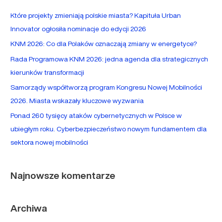
a
Które projekty zmieniają polskie miasta? Kapituła Urban
j
Innovator ogłosiła nominacje do edycji 2026
d
KNM 2026: Co dla Polaków oznaczają zmiany w energetyce?
l
Rada Programowa KNM 2026: jedna agenda dla strategicznych
a
kierunków transformacji
:
Samorządy współtworzą program Kongresu Nowej Mobilności
2026. Miasta wskazały kluczowe wyzwania
Ponad 260 tysięcy ataków cybernetycznych w Polsce w
ubiegłym roku. Cyberbezpieczeństwo nowym fundamentem dla
sektora nowej mobilności
Najnowsze komentarze
Archiwa