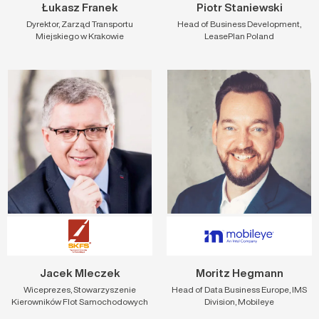
Łukasz Franek
Piotr Staniewski
Dyrektor, Zarząd Transportu
Head of Business Development,
Miejskiego w Krakowie
LeasePlan Poland
Jacek Mleczek
Moritz Hegmann
Wiceprezes, Stowarzyszenie
Head of Data Business Europe, IMS
Kierowników Flot Samochodowych
Division, Mobileye