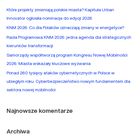
a
Które projekty zmieniają polskie miasta? Kapituła Urban
j
Innovator ogłosiła nominacje do edycji 2026
d
KNM 2026: Co dla Polaków oznaczają zmiany w energetyce?
l
Rada Programowa KNM 2026: jedna agenda dla strategicznych
a
kierunków transformacji
:
Samorządy współtworzą program Kongresu Nowej Mobilności
2026. Miasta wskazały kluczowe wyzwania
Ponad 260 tysięcy ataków cybernetycznych w Polsce w
ubiegłym roku. Cyberbezpieczeństwo nowym fundamentem dla
sektora nowej mobilności
Najnowsze komentarze
Archiwa