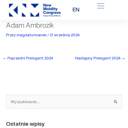
Przejdź
EN
do
treści
Adam Ambrozik
Przez
magdafurmanek
/
21 września 2024
←
Poprzedni Prelegent 2024
Następny Prelegent 2024
→
S
z
u
Ostatnie wpisy
k