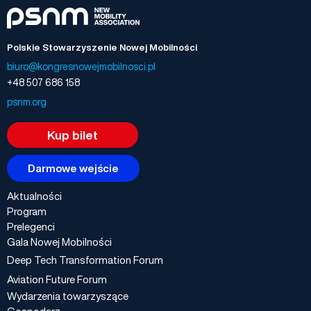
Polskie Stowarzyszenie Nowej Mobilności
biuro@kongresnowejmobilnosci.pl
+48 507 686 158
psnm.org
Kup bilet
Darmowe wejście
Aktualności
Program
Prelegenci
Gala Nowej Mobilności
Deep Tech Transformation Forum
Aviation Future Forum
Wydarzenia towarzyszące
Gospodarz