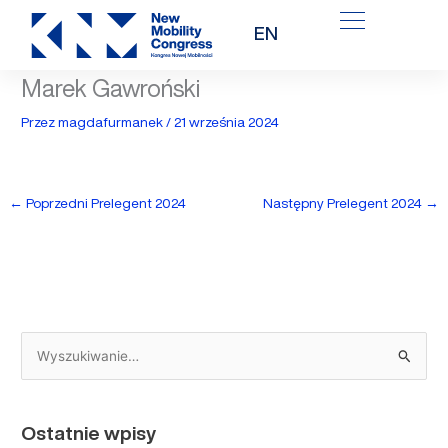
Przejdź
EN
do
treści
Marek Gawroński
Przez
magdafurmanek
/
21 września 2024
←
Poprzedni Prelegent 2024
Następny Prelegent 2024
→
S
z
u
Ostatnie wpisy
k