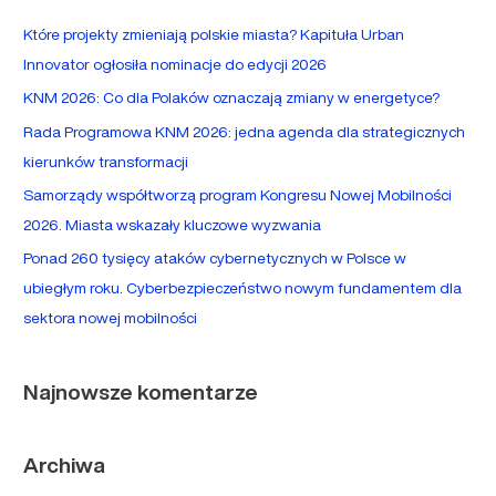
a
Które projekty zmieniają polskie miasta? Kapituła Urban
j
Innovator ogłosiła nominacje do edycji 2026
d
KNM 2026: Co dla Polaków oznaczają zmiany w energetyce?
l
Rada Programowa KNM 2026: jedna agenda dla strategicznych
a
kierunków transformacji
:
Samorządy współtworzą program Kongresu Nowej Mobilności
2026. Miasta wskazały kluczowe wyzwania
Ponad 260 tysięcy ataków cybernetycznych w Polsce w
ubiegłym roku. Cyberbezpieczeństwo nowym fundamentem dla
sektora nowej mobilności
Najnowsze komentarze
Archiwa