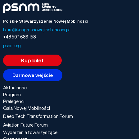
Polskie Stowarzyszenie Nowej Mobilności
biuro@kongresnowejmobilnosci.pl
+48 507 686 158
psnm.org
Kup bilet
Darmowe wejście
Aktualności
Program
Prelegenci
Gala Nowej Mobilności
Deep Tech Transformation Forum
Aviation Future Forum
Wydarzenia towarzyszące
Gospodarz