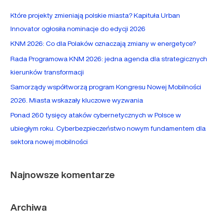
a
Które projekty zmieniają polskie miasta? Kapituła Urban
j
Innovator ogłosiła nominacje do edycji 2026
d
KNM 2026: Co dla Polaków oznaczają zmiany w energetyce?
l
Rada Programowa KNM 2026: jedna agenda dla strategicznych
a
kierunków transformacji
:
Samorządy współtworzą program Kongresu Nowej Mobilności
2026. Miasta wskazały kluczowe wyzwania
Ponad 260 tysięcy ataków cybernetycznych w Polsce w
ubiegłym roku. Cyberbezpieczeństwo nowym fundamentem dla
sektora nowej mobilności
Najnowsze komentarze
Archiwa