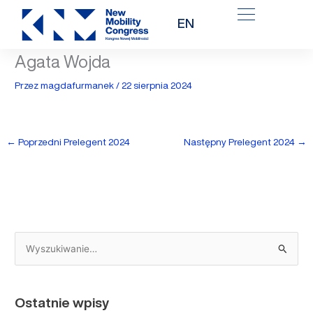
Przejdź
EN
do
treści
Agata Wojda
Przez
magdafurmanek
/
22 sierpnia 2024
←
Poprzedni Prelegent 2024
Następny Prelegent 2024
→
S
z
u
Ostatnie wpisy
k