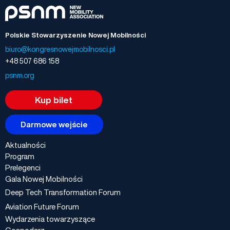
Polskie Stowarzyszenie Nowej Mobilności
biuro@kongresnowejmobilnosci.pl
+48 507 686 158
psnm.org
Kup bilet
Darmowe wejście
Aktualności
Program
Prelegenci
Gala Nowej Mobilności
Deep Tech Transformation Forum
Aviation Future Forum
Wydarzenia towarzyszące
Gospodarz