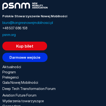
Polskie Stowarzyszenie Nowej Mobilności
biuro@kongresnowejmobilnosci.pl
+48 507 686 158
psnm.org
Kup bilet
Darmowe wejście
Aktualności
Program
Prelegenci
Gala Nowej Mobilności
Deep Tech Transformation Forum
Aviation Future Forum
Wydarzenia towarzyszące
Gospodarz