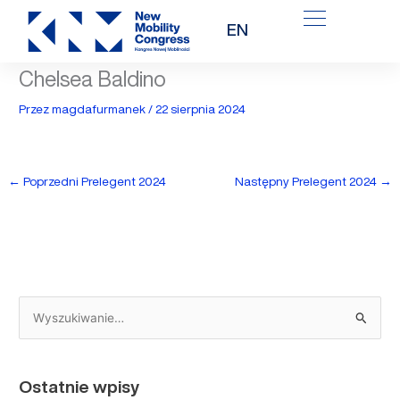
Przejdź
EN
do
treści
Chelsea Baldino
Przez
magdafurmanek
/
22 sierpnia 2024
←
Poprzedni Prelegent 2024
Następny Prelegent 2024
→
S
z
u
Ostatnie wpisy
k