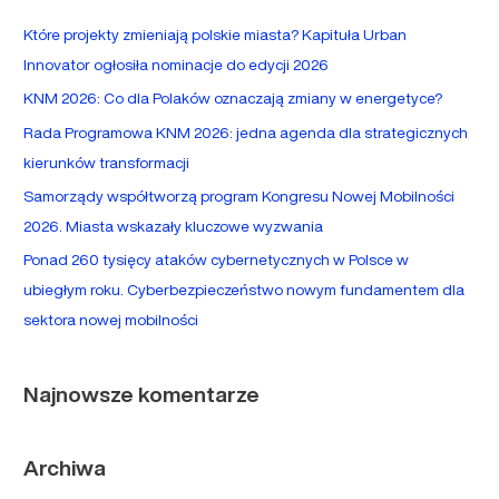
a
Które projekty zmieniają polskie miasta? Kapituła Urban
j
Innovator ogłosiła nominacje do edycji 2026
d
KNM 2026: Co dla Polaków oznaczają zmiany w energetyce?
l
Rada Programowa KNM 2026: jedna agenda dla strategicznych
a
kierunków transformacji
:
Samorządy współtworzą program Kongresu Nowej Mobilności
2026. Miasta wskazały kluczowe wyzwania
Ponad 260 tysięcy ataków cybernetycznych w Polsce w
ubiegłym roku. Cyberbezpieczeństwo nowym fundamentem dla
sektora nowej mobilności
Najnowsze komentarze
Archiwa