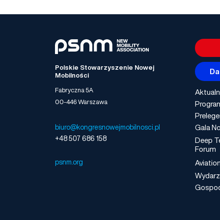
Polskie Stowarzyszenie Nowej
Da
Mobilności
Fabryczna 5A
Aktualn
00-446 Warszawa
Progra
Prelege
Gala No
biuro@kongresnowejmobilnosci.pl
+48 507 686 158
Deep T
Forum
psnm.org
Aviatio
Wydarz
Gospo