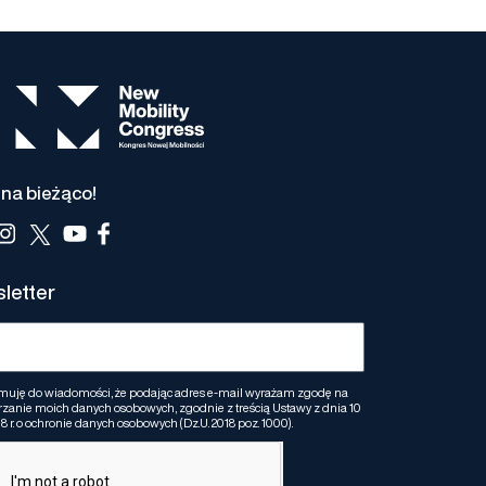
na bieżąco!
letter
muję do wiadomości, że podając adres e-mail wyrażam zgodę na
zanie moich danych osobowych, zgodnie z treścią Ustawy z dnia 10
8 r. o ochronie danych osobowych (Dz.U. 2018 poz. 1000).