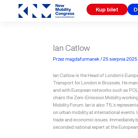
Przejdź
Kup bilet
D
do
treści
Ian Catlow
Przez
magdafurmanek
/
25 sierpnia 2025
Ian Catlow is the Head of London’s Europ
Transport for London in Brussels. He mana
and with European networks such as POL
chairs the Zero-Emission Mobility worki
Mobility Forum. Ian is also TfL’s represen
on urban mobility at international events. I
trade and economic issues. Immediately b
seconded national expert at the Europea