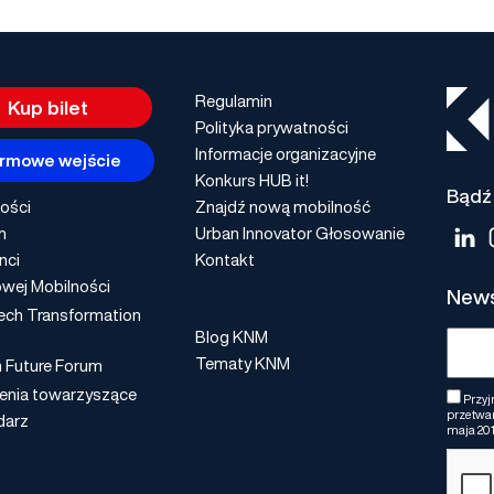
Regulamin
Kup bilet
Polityka prywatności
Informacje organizacyjne
rmowe wejście
Konkurs HUB it!
Bądź 
ości
Znajdź nową mobilność
m
Urban Innovator Głosowanie
nci
Kontakt
wej Mobilności
News
ech Transformation
Blog KNM
Tematy KNM
n Future Forum
enia towarzyszące
Przyj
przetwar
darz
maja 201