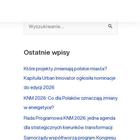
S
z
u
Ostatnie wpisy
k
a
Które projekty zmieniają polskie miasta?
j
Kapituła Urban Innovator ogłosiła nominacje
d
do edycji 2026
l
KNM 2026: Co dla Polaków oznaczają zmiany
a
w energetyce?
:
Rada Programowa KNM 2026: jedna agenda
dla strategicznych kierunków transformacji
Samorządy współtworzą program Kongresu