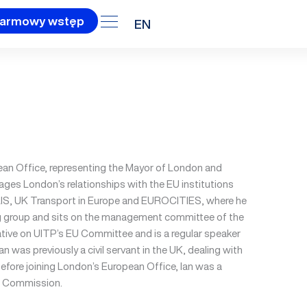
armowy wstęp
EN
ean Office, representing the Mayor of London and
ges London’s relationships with the EU institutions
IS, UK Transport in Europe and EUROCITIES, where he
ng group and sits on the management committee of the
tative on UITP’s EU Committee and is a regular speaker
an was previously a civil servant in the UK, dealing with
efore joining London’s European Office, Ian was a
n Commission.