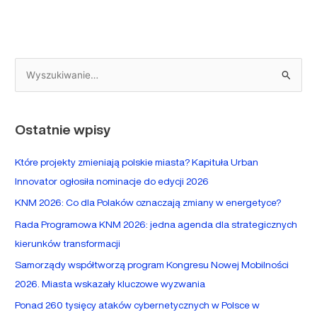
S
z
u
Ostatnie wpisy
k
a
Które projekty zmieniają polskie miasta? Kapituła Urban
j
Innovator ogłosiła nominacje do edycji 2026
d
KNM 2026: Co dla Polaków oznaczają zmiany w energetyce?
l
Rada Programowa KNM 2026: jedna agenda dla strategicznych
a
kierunków transformacji
:
Samorządy współtworzą program Kongresu Nowej Mobilności
2026. Miasta wskazały kluczowe wyzwania
Ponad 260 tysięcy ataków cybernetycznych w Polsce w