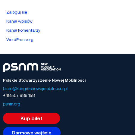
Zaloguj się
Kanał wpisów
Kanał komentarzy
WordPress.org
Polskie Stowarzyszenie Nowej Mobilności
biuro@kongresnowejmobilnosci.pl
+48 507 686 158
psnm.org
Kup bilet
Darmowe wejście