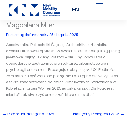
Przejdź
EN
do
treści
Magdalena Milert
Przez
magdafurmanek
/
25 sierpnia 2025
Absolwentka Politechniki Śląskiej. Architektka, urbanistka,
członkini krakowskiej MKUA. W swoich social media jako @pieing
[wymowa: pajing jak ang. ciastko = pie + ing] opowiada o
gospodarce przestrzennej, architekturze, urbanistyce oraz
psychologii przestrzeni. Propaguje dobry miejski UX. Podkreśla,
że miasto ma być zrobione porządnie i dostępne dla wszystkich,
a także zaadaptowane do zmian klimatycznych. Wyróżniona w
Kobietach Forbes Women 2021, autorka książki „Dla kogo jest
miasto? Jak stworzyć przestrzeń, która o nas dba.”
←
Poprzedni Prelegenci 2025
Następny Prelegenci 2025
→